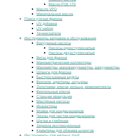
Масло POE 170
Масло VPO
Минеральное масло
Поиск утечки фреона
UV добавка
UV набор
Течеискатели
Инструменты заправки и обслуживания
Вакуумные насосы
Насосы одноступенчатые
Насосы двухступенчатые
Весы для фреона
Манометрические коллекторы
Манометры, мановакуумметры, вакуумметры
Шланги для фреона
Быстросъемные муфты
Вентили, адаптеры, штуцеры
Золотники, ключи, кольца, ремкомплекты
Вентильные ключи
Станции эвакуации
Масляные насосы
Инжекторы
Мойки для кондиционеров
Чехлы для чистки кондиционера
Щетки и гребенки
Зеркала инспекционные
Кримперы для обжима шлангов
Инструменты для медных труб