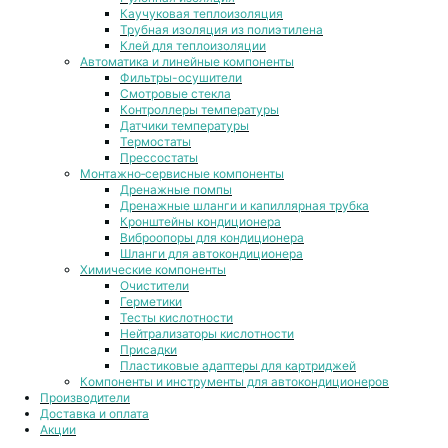
Каучуковая теплоизоляция
Трубная изоляция из полиэтилена
Клей для теплоизоляции
Автоматика и линейные компоненты
Фильтры-осушители
Смотровые стекла
Контроллеры температуры
Датчики температуры
Термостаты
Прессостаты
Монтажно‑сервисные компоненты
Дренажные помпы
Дренажные шланги и капиллярная трубка
Кронштейны кондиционера
Виброопоры для кондиционера
Шланги для автокондиционера
Химические компоненты
Очистители
Герметики
Тесты кислотности
Нейтрализаторы кислотности
Присадки
Пластиковые адаптеры для картриджей
Компоненты и инструменты для автокондиционеров
Производители
Доставка и оплата
Акции
Блог