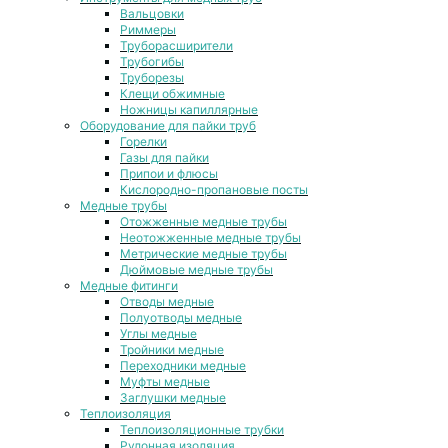
Вальцовки
Риммеры
Труборасширители
Трубогибы
Труборезы
Клещи обжимные
Ножницы капиллярные
Оборудование для пайки труб
Горелки
Газы для пайки
Припои и флюсы
Кислородно-пропановые посты
Медные трубы
Отожженные медные трубы
Неотожженные медные трубы
Метрические медные трубы
Дюймовые медные трубы
Медные фитинги
Отводы медные
Полуотводы медные
Углы медные
Тройники медные
Переходники медные
Муфты медные
Заглушки медные
Теплоизоляция
Теплоизоляционные трубки
Рулонная изоляция