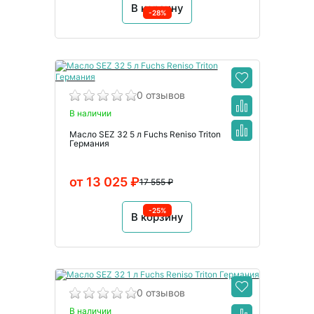
В корзину
-28%
0 отзывов
В наличии
Масло SEZ 32 5 л Fuchs Reniso Triton
Германия
от 13 025 ₽
17 555 ₽
-25%
В корзину
0 отзывов
В наличии