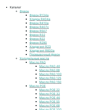
Каталог
Фреон
Фреон R134a
Хладон R404a
Фреон R410a
Фреон R407с
Фреон R507
Фреон R32
Фреон R22
Фреон R290
Хладагент R23
Хладагент R600a
Промывочный фреон
Холодильные масла
Масло PAG
Масло PAG 46
Масло PAG 68
Масло PAG 100
Масло PAG 125
Масло PAG 150
Масло POE
Масло POE 22
Масло POE 32
Масло POE 46
Масло POE 55
Масло POE 68
Масло POE 100