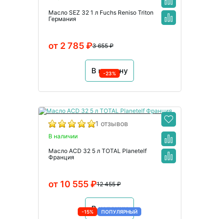
Масло SEZ 32 1 л Fuchs Reniso Triton
Германия
от 2 785 ₽
3 655 ₽
В корзину
-23%
1 отзывов
В наличии
Масло ACD 32 5 л TOTAL Planetelf
Франция
от 10 555 ₽
12 455 ₽
В корзину
-15%
ПОПУЛЯРНЫЙ