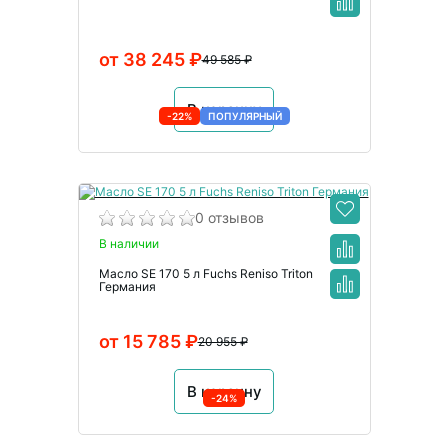
от 38 245 ₽
49 585 ₽
В корзину
-22%
ПОПУЛЯРНЫЙ
0 отзывов
В наличии
Масло SE 170 5 л Fuchs Reniso Triton
Германия
от 15 785 ₽
20 955 ₽
В корзину
-24%