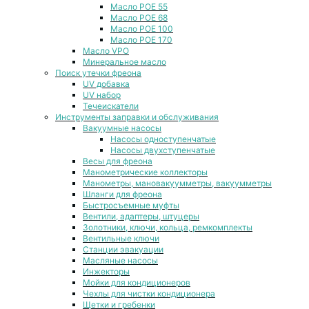
Масло POE 55
Масло POE 68
Масло POE 100
Масло POE 170
Масло VPO
Минеральное масло
Поиск утечки фреона
UV добавка
UV набор
Течеискатели
Инструменты заправки и обслуживания
Вакуумные насосы
Насосы одноступенчатые
Насосы двухступенчатые
Весы для фреона
Манометрические коллекторы
Манометры, мановакуумметры, вакуумметры
Шланги для фреона
Быстросъемные муфты
Вентили, адаптеры, штуцеры
Золотники, ключи, кольца, ремкомплекты
Вентильные ключи
Станции эвакуации
Масляные насосы
Инжекторы
Мойки для кондиционеров
Чехлы для чистки кондиционера
Щетки и гребенки