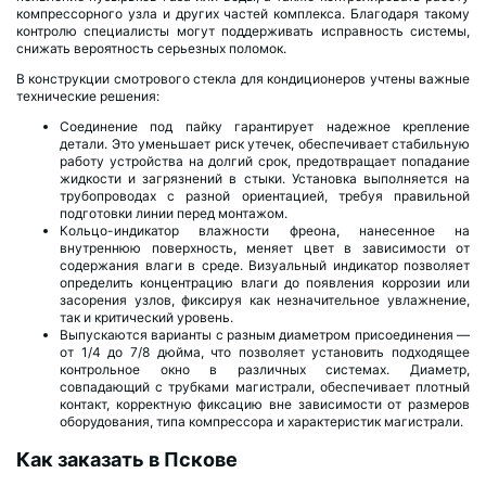
компрессорного узла и других частей комплекса. Благодаря такому
контролю специалисты могут поддерживать исправность системы,
снижать вероятность серьезных поломок.
В конструкции смотрового стекла для кондиционеров учтены важные
технические решения:
Соединение под пайку гарантирует надежное крепление
детали. Это уменьшает риск утечек, обеспечивает стабильную
работу устройства на долгий срок, предотвращает попадание
жидкости и загрязнений в стыки. Установка выполняется на
трубопроводах с разной ориентацией, требуя правильной
подготовки линии перед монтажом.
Кольцо-индикатор влажности фреона, нанесенное на
внутреннюю поверхность, меняет цвет в зависимости от
содержания влаги в среде. Визуальный индикатор позволяет
определить концентрацию влаги до появления коррозии или
засорения узлов, фиксируя как незначительное увлажнение,
так и критический уровень.
Выпускаются варианты с разным диаметром присоединения —
от 1/4 до 7/8 дюйма, что позволяет установить подходящее
контрольное окно в различных системах. Диаметр,
совпадающий с трубками магистрали, обеспечивает плотный
контакт, корректную фиксацию вне зависимости от размеров
оборудования, типа компрессора и характеристик магистрали.
Как заказать в Пскове