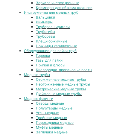
Зеркала инспекционные
Кримперы для обжима шлангов
Инструменты для медных труб
Вальцовки
Риммеры
Труборасширители
Трубогибы
Труборезы
Клещи обжимные
Ножницы капиллярные
Оборудование для пайки труб
Горелки
Газы для пайки
Припои и флюсы
Кислородно-пропановые посты
Медные трубы
Отожженные медные трубы
Неотожженные медные трубы
Метрические медные трубы
Дюймовые медные трубы
Медные фитинги
Отводы медные
Полуотводы медные
Углы медные
Тройники медные
Переходники медные
Муфты медные
Заглушки медные