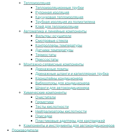
Теплоизоляция
Теплоизоляционные трубки
Рулонная изоляция
Каучуковая теплоизоляция
Трубная изоляция из полиэтилена
Клей для теплоизоляции
Автоматика и линейные компоненты
Фильтры-осушители
Смотровые стекла
Контроллеры температуры
Датчики температуры
Термостаты
Прессостаты
Монтажно‑сервисные компоненты
Дренажные помпы
Дренажные шланги и капиллярная трубка
Кронштейны кондиционера
Виброопоры для кондиционера
Шланги для автокондиционера
Химические компоненты
Очистители
Герметики
Тесты кислотности
Нейтрализаторы кислотности
Присадки
Пластиковые адаптеры для картриджей
Компоненты и инструменты для автокондиционеров
Производители