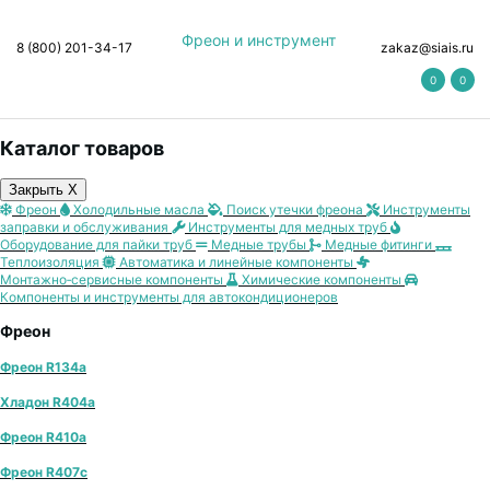
Фреон и инструмент
8 (800) 201-34-17
zakaz@siais.ru
0
0
Каталог товаров
Закрыть X
Фреон
Холодильные масла
Поиск утечки фреона
Инструменты
заправки и обслуживания
Инструменты для медных труб
Оборудование для пайки труб
Медные трубы
Медные фитинги
Теплоизоляция
Автоматика и линейные компоненты
Монтажно‑сервисные компоненты
Химические компоненты
Компоненты и инструменты для автокондиционеров
Фреон
Фреон R134a
Хладон R404a
Фреон R410a
Фреон R407с