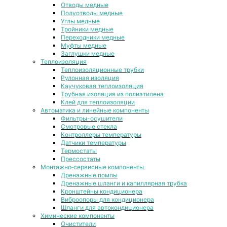
Отводы медные
Полуотводы медные
Углы медные
Тройники медные
Переходники медные
Муфты медные
Заглушки медные
Теплоизоляция
Теплоизоляционные трубки
Рулонная изоляция
Каучуковая теплоизоляция
Трубная изоляция из полиэтилена
Клей для теплоизоляции
Автоматика и линейные компоненты
Фильтры-осушители
Смотровые стекла
Контроллеры температуры
Датчики температуры
Термостаты
Прессостаты
Монтажно‑сервисные компоненты
Дренажные помпы
Дренажные шланги и капиллярная трубка
Кронштейны кондиционера
Виброопоры для кондиционера
Шланги для автокондиционера
Химические компоненты
Очистители