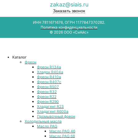
zakaz@siais.ru
Заказать звонок
ИНН 7811671676, ОГРН 1177847370282.
Политика конфиденциальности
© 2026 ООО «СиАйс»
Каталог
Фреон
Фреон R134a
Хладон R404a
Фреон R410a
Фреон R407с
Фреон R507
Фреон R32
Фреон R22
Фреон R290
Хладагент R23
Хладагент R600a
Промывочный фреон
Холодильные масла
Масло PAG
Масло PAG 46
Масло PAG 68