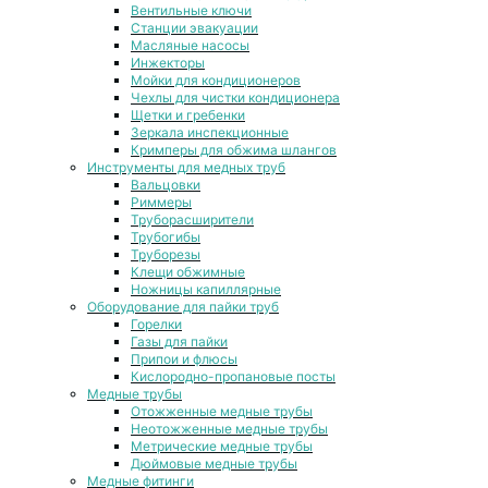
Вентильные ключи
Станции эвакуации
Масляные насосы
Инжекторы
Мойки для кондиционеров
Чехлы для чистки кондиционера
Щетки и гребенки
Зеркала инспекционные
Кримперы для обжима шлангов
Инструменты для медных труб
Вальцовки
Риммеры
Труборасширители
Трубогибы
Труборезы
Клещи обжимные
Ножницы капиллярные
Оборудование для пайки труб
Горелки
Газы для пайки
Припои и флюсы
Кислородно-пропановые посты
Медные трубы
Отожженные медные трубы
Неотожженные медные трубы
Метрические медные трубы
Дюймовые медные трубы
Медные фитинги