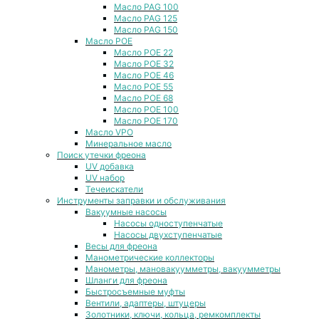
Масло PAG 100
Масло PAG 125
Масло PAG 150
Масло POE
Масло POE 22
Масло POE 32
Масло POE 46
Масло POE 55
Масло POE 68
Масло POE 100
Масло POE 170
Масло VPO
Минеральное масло
Поиск утечки фреона
UV добавка
UV набор
Течеискатели
Инструменты заправки и обслуживания
Вакуумные насосы
Насосы одноступенчатые
Насосы двухступенчатые
Весы для фреона
Манометрические коллекторы
Манометры, мановакуумметры, вакуумметры
Шланги для фреона
Быстросъемные муфты
Вентили, адаптеры, штуцеры
Золотники, ключи, кольца, ремкомплекты