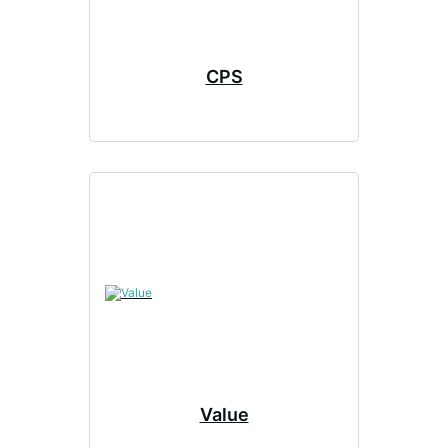
CPS
Value