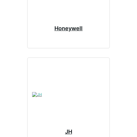
Honeywell
JH