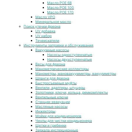
Масло POE 68
Масло POE 100
Масло POE 170
Масло VPO
Минеральное масло
Поиск утечки фреона
UV добавка
UV набор
Течеискатели
Инструменты заправки и обслуживания
Вакуумные насосы
Насосы одноступенчатые
Насосы двухступенчатые
Весы для фреона
Манометрические коллекторы
Манометры, мановакуумметры, вакуумметры
Шланги для фреона
Быстросъемные муфты
Вентили, адаптеры, штуцеры
Золотники, ключи, кольца, ремкомплекты
Вентильные ключи
Станции эвакуации
Масляные насосы
Инжекторы
Мойки для кондиционеров
Чехлы для чистки кондиционера
Щетки и гребенки
Зеркала инспекционные