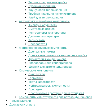
Теплоизоляционные трубки
Рулонная изоляция
Каучуковая теплоизоляция
Трубная изоляция из полиэтилена
Клей для теплоизоляции
Автоматика и линейные компоненты
Фильтры-осушители
Смотровые стекла
Контроллеры температуры
Датчики температуры
Термостаты
Прессостаты
Монтажно‑сервисные компоненты
Дренажные помпы
Дренажные шланги и капиллярная трубка
Кронштейны кондиционера
Виброопоры для кондиционера
Шланги для автокондиционера
Химические компоненты
Очистители
Герметики
Тесты кислотности
Нейтрализаторы кислотности
Присадки
Пластиковые адаптеры для картриджей
Компоненты и инструменты для автокондиционеров
Производители
Доставка и оплата