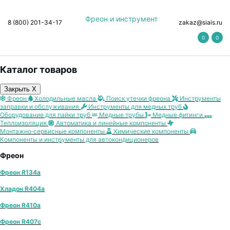
Фреон и инструмент
8 (800) 201-34-17
zakaz@siais.ru
0
0
Каталог товаров
Закрыть X
Фреон
Холодильные масла
Поиск утечки фреона
Инструменты
заправки и обслуживания
Инструменты для медных труб
Оборудование для пайки труб
Медные трубы
Медные фитинги
Теплоизоляция
Автоматика и линейные компоненты
Монтажно‑сервисные компоненты
Химические компоненты
Компоненты и инструменты для автокондиционеров
Фреон
Фреон R134a
Хладон R404a
Фреон R410a
Фреон R407с