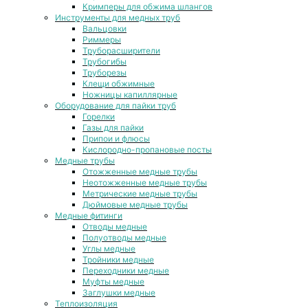
Кримперы для обжима шлангов
Инструменты для медных труб
Вальцовки
Риммеры
Труборасширители
Трубогибы
Труборезы
Клещи обжимные
Ножницы капиллярные
Оборудование для пайки труб
Горелки
Газы для пайки
Припои и флюсы
Кислородно-пропановые посты
Медные трубы
Отожженные медные трубы
Неотожженные медные трубы
Метрические медные трубы
Дюймовые медные трубы
Медные фитинги
Отводы медные
Полуотводы медные
Углы медные
Тройники медные
Переходники медные
Муфты медные
Заглушки медные
Теплоизоляция