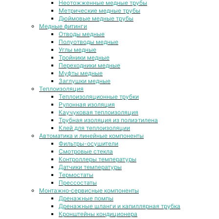
Неотожженные медные трубы
Метрические медные трубы
Дюймовые медные трубы
Медные фитинги
Отводы медные
Полуотводы медные
Углы медные
Тройники медные
Переходники медные
Муфты медные
Заглушки медные
Теплоизоляция
Теплоизоляционные трубки
Рулонная изоляция
Каучуковая теплоизоляция
Трубная изоляция из полиэтилена
Клей для теплоизоляции
Автоматика и линейные компоненты
Фильтры-осушители
Смотровые стекла
Контроллеры температуры
Датчики температуры
Термостаты
Прессостаты
Монтажно‑сервисные компоненты
Дренажные помпы
Дренажные шланги и капиллярная трубка
Кронштейны кондиционера