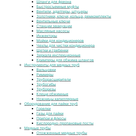
Шланги для фреона
Быстросъемные муфты
Вентили, адаптеры, штуцеры
Золотники, ключи, кольца, ремкомплекты
Вентильные ключи
Станции эвакуации
Масляные насосы
Инжекторы
Мойки для кондиционеров
Чехлы для чистки кондиционера
Щетки и гребенки
Зеркала инспекционные
Кримперы для обжима шлангов
Инструменты для медных труб
Вальцовки
Риммеры
Труборасширители
Трубогибы
Труборезы
Клещи обжимные
Ножницы капиллярные
Оборудование для пайки труб
Горелки
Газы для пайки
Припои и флюсы
Кислородно-пропановые посты
Медные трубы
Отожженные медные трубы