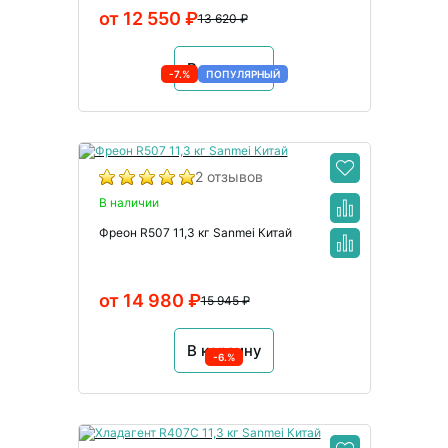
от 12 550 ₽
13 620 ₽
В корзину
-7.%
ПОПУЛЯРНЫЙ
2 отзывов
В наличии
Фреон R507 11,3 кг Sanmei Китай
от 14 980 ₽
15 945 ₽
В корзину
-6.%