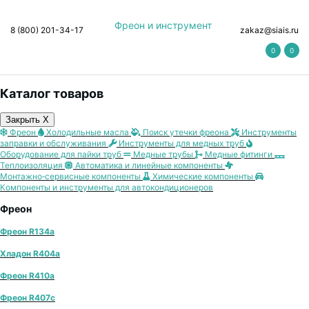
Фреон и инструмент
8 (800) 201-34-17
zakaz@siais.ru
0
0
Каталог товаров
Закрыть X
Фреон
Холодильные масла
Поиск утечки фреона
Инструменты
заправки и обслуживания
Инструменты для медных труб
Оборудование для пайки труб
Медные трубы
Медные фитинги
Теплоизоляция
Автоматика и линейные компоненты
Монтажно‑сервисные компоненты
Химические компоненты
Компоненты и инструменты для автокондиционеров
Фреон
Фреон R134a
Хладон R404a
Фреон R410a
Фреон R407с