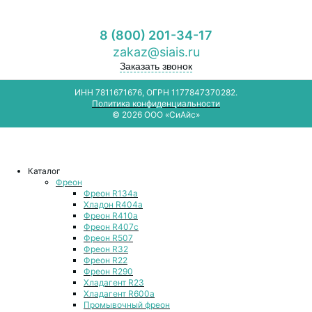
8 (800) 201-34-17
zakaz@siais.ru
Заказать звонок
ИНН 7811671676, ОГРН 1177847370282.
Политика конфиденциальности
© 2026 ООО «СиАйс»
Каталог
Фреон
Фреон R134a
Хладон R404a
Фреон R410a
Фреон R407с
Фреон R507
Фреон R32
Фреон R22
Фреон R290
Хладагент R23
Хладагент R600a
Промывочный фреон