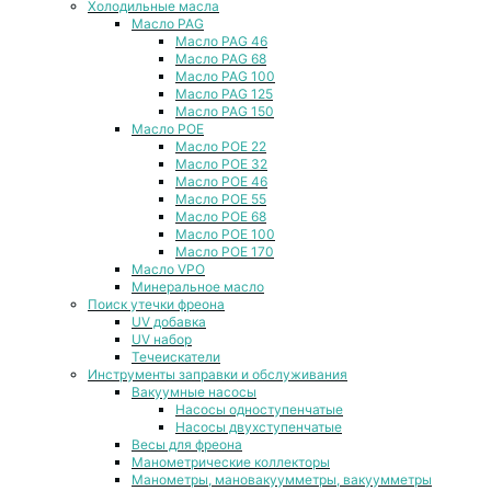
Холодильные масла
Масло PAG
Масло PAG 46
Масло PAG 68
Масло PAG 100
Масло PAG 125
Масло PAG 150
Масло POE
Масло POE 22
Масло POE 32
Масло POE 46
Масло POE 55
Масло POE 68
Масло POE 100
Масло POE 170
Масло VPO
Минеральное масло
Поиск утечки фреона
UV добавка
UV набор
Течеискатели
Инструменты заправки и обслуживания
Вакуумные насосы
Насосы одноступенчатые
Насосы двухступенчатые
Весы для фреона
Манометрические коллекторы
Манометры, мановакуумметры, вакуумметры